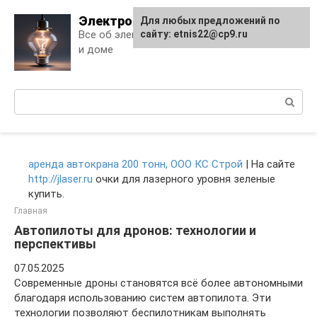
Skip
Электро Дело
Для любых предложений по
to
Все об электричестве в квартире
сайту: etnis22@cp9.ru
content
и доме
Поиск:
аренда автокрана 200 тонн, ООО КС Строй
| На сайте
http://jlaser.ru
очки для лазерного уровня зеленые
купить.
Главная
Автопилоты для дронов: технологии и
перспективы
07.05.2025
Современные дроны становятся всё более автономными
благодаря использованию систем автопилота. Эти
технологии позволяют беспилотникам выполнять