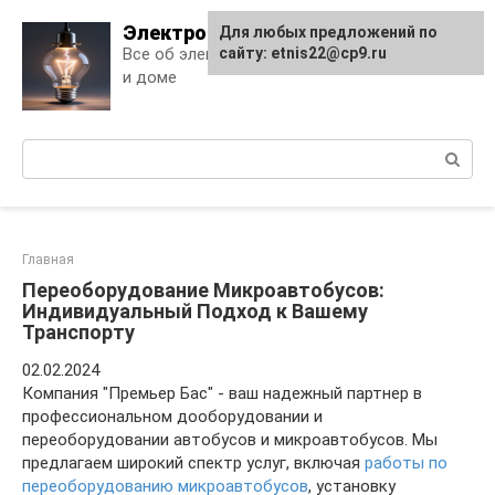
Skip
Электро Дело
Для любых предложений по
to
Все об электричестве в квартире
сайту: etnis22@cp9.ru
content
и доме
Поиск:
Главная
Переоборудование Микроавтобусов:
Индивидуальный Подход к Вашему
Транспорту
02.02.2024
Компания "Премьер Бас" - ваш надежный партнер в
профессиональном дооборудовании и
переоборудовании автобусов и микроавтобусов. Мы
предлагаем широкий спектр услуг, включая
работы по
переоборудованию микроавтобусов
, установку