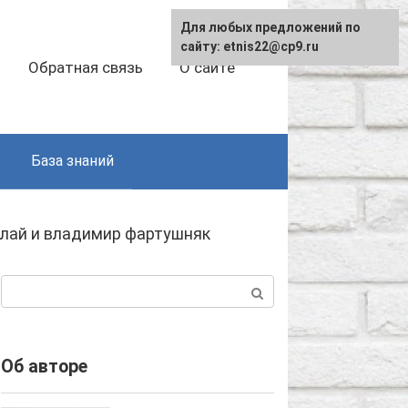
Для любых предложений по
сайту: etnis22@cp9.ru
Обратная связь
О сайте
База знаний
лай и владимир фартушняк
Поиск:
Об авторе