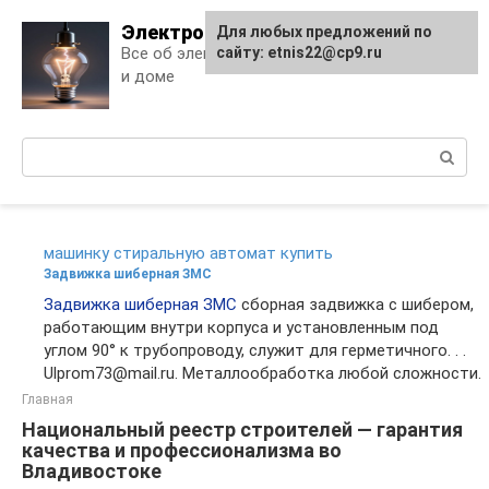
Skip
Электро Дело
Для любых предложений по
to
Все об электричестве в квартире
сайту: etnis22@cp9.ru
content
и доме
Поиск:
машинку стиральную автомат купить
Задвижка шиберная ЗМС
Задвижка шиберная ЗМС
сборная задвижка с шибером,
работающим внутри корпуса и установленным под
углом 90° к трубопроводу, служит для герметичного. . .
Ulprom73@mail.ru. Металлообработка любой сложности.
Главная
Национальный реестр строителей — гарантия
качества и профессионализма во
Владивостоке