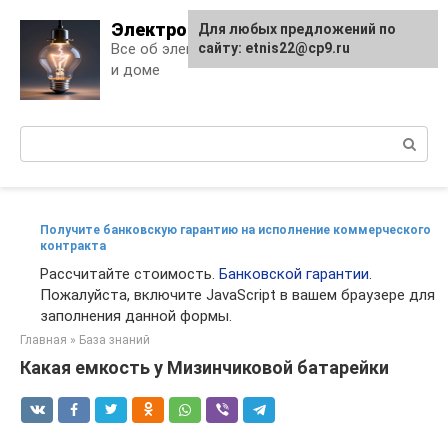
Skip
Электро Дело
Для любых предложений по
to
Все об электричестве в квартире
сайту: etnis22@cp9.ru
content
и доме
Поиск:
Получите банковскую гарантию на исполнение коммерческого
контракта
Рассчитайте стоимость.
Банковской гарантии
.
Пожалуйста, включите JavaScript в вашем браузере для
заполнения данной формы.
Главная
»
База знаний
Какая емкость у Мизинчиковой батарейки