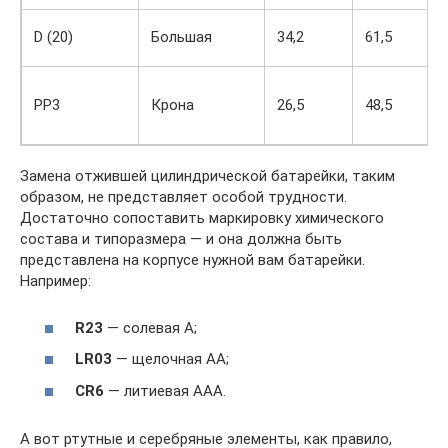
D (20)
Большая
34,2
61,5
РР3
Крона
26,5
48,5
Замена отжившей цилиндрической батарейки, таким
образом, не представляет особой трудности.
Достаточно сопоставить маркировку химического
состава и типоразмера — и она должна быть
представлена на корпусе нужной вам батарейки.
Например:
R23
— солевая A;
LR03
— щелочная AA;
СR6
— литиевая AAA.
А вот ртутные и серебряные элементы, как правило,