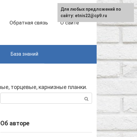
Для любых предложений по
сайту: etnis22@cp9.ru
Обратная связь
О сайте
База знаний
ые, торцевые, карнизные планки.
Поиск:
Об авторе