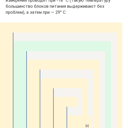
измерения проводят при -18° С (такую температуру
большинство блоков питания выдерживают без
проблем), а затем при — 29° С.
Н