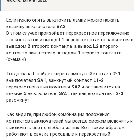
выключателя
SA2
.
Если нужно опять выключить лампу, можно нажать
клавишу выключателя
SA2
.
В этом случае произойдет перекрестное переключение
его контактов и вывод
L1
первого контакта замкнется с
выводом
2
второго контакта, а вывод
L2
второго
контакта замкнется с выводом
1
первого контакта
(схема 4).
Тогда фаза
L
пойдет через замкнутый контакт
2-1
выключателя
SA1
, замкнутый контакт
L1-2
перекрестного выключателя
SA2
и остановится на
клемме
3
выключателя
SA3
, так как его контакт
2-3
разомкнут.
Как видите, при любой комбинации положения
контактов выключателей мы всегда сможем включить и
выключить свет с любого из них. Вот таким образом
работают в связке проходные и перекрестный