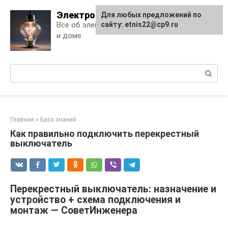
Skip
Электро Дело
Для любых предложений по
to
Все об электричестве в квартире
сайту: etnis22@cp9.ru
content
и доме
Поиск:
Главная
»
База знаний
Как правильно подключить перекрестный
выключатель
Перекрестный выключатель: назначение и
устройство + схема подключения и
монтаж — СоветИнженера