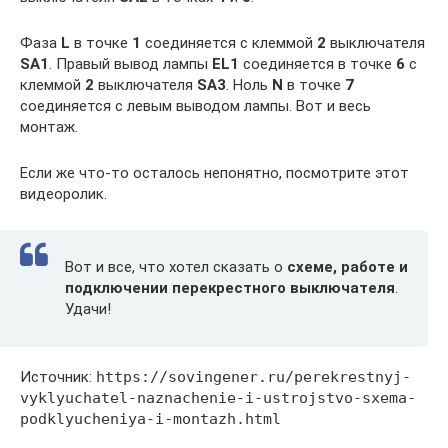
Фаза
L
в точке
1
соединяется с клеммой
2
выключателя
SA1
. Правый вывод лампы
EL1
соединяется в точке
6
с
клеммой
2
выключателя
SA3
. Ноль
N
в точке
7
соединяется с левым выводом лампы. Вот и весь
монтаж.
Если же что-то осталось непонятно, посмотрите этот
видеоролик.
Вот и все, что хотел сказать о
схеме, работе и
подключении перекрестного выключателя
.
Удачи!
Источник:
https://sovingener.ru/perekrestnyj-
vyklyuchatel-naznachenie-i-ustrojstvo-sxema-
podklyucheniya-i-montazh.html