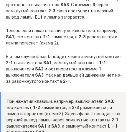
проходного выключателя
SA3
. С клеммы
3
через
замкнутый контакт
2-3
фаза поступает на верхний
вывод лампы
EL1
и лампа загорается.
Теперь если нажать клавишу выключателя, например,
SA1
, его контакт
2-1
замкнется, а
2-3
разомкнется и
лампа погаснет (схема 2).
В этом случае фаза
L
пойдет через замкнутый контакт
2-1
выключателя
SA1
, замкнутый контакт
L1-1
выключателя
SA2
и остановится на клемме
1
выключателя
SA3
, так как дальше ей движения нет из-
за разомкнутого контакта
2-1
.
При нажатии клавиши, например, выключателя
SA3
,
его контакт
1-2
замыкается, а
2-3
размыкается, и
лампа загорается (схема 3). Здесь фаза
L
попадает на
верхний вывод лампы через замкнутые контакты
2-1
выключателей
SA1
и
SA3
, и замкнутый контакт
L1-1