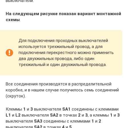
выключатели.
На следующем рисунке показан вариант монтажной
схемы
.
Для подключения проходных выключателей
используется трехжильный провод, а для
подключения перекрестного можно применить
два двухжильных провода, либо один
трехжильный и один двухжильный провода.
Все соединения производятся в распределительной
коробке, и в нашем случае получилось семь соединений
(скруток).
Клеммы
1
и
3
выключателя
SA1
соединены с клеммами
L1
и
L2
выключателя
SA2
в точках
2
и
3
, а клеммы
1
и
3
выключателя
SA3
соединены с клеммами
1
и
2
выключателя
SA2
в точках
4
и
5
.