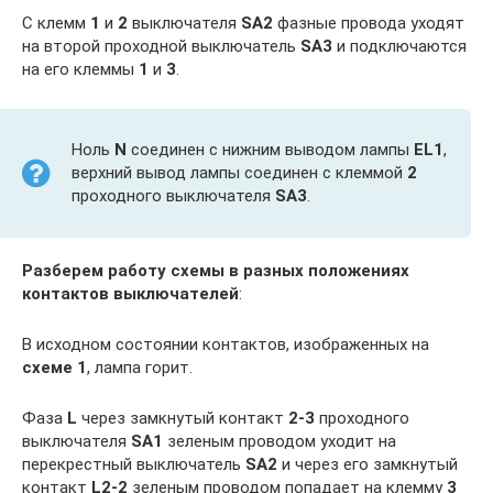
С клемм
1
и
2
выключателя
SA2
фазные провода уходят
на второй проходной выключатель
SA3
и подключаются
на его клеммы
1
и
3
.
Ноль
N
соединен с нижним выводом лампы
EL1
,
верхний вывод лампы соединен с клеммой
2
проходного выключателя
SA3
.
Разберем работу схемы в разных положениях
контактов выключателей
:
В исходном состоянии контактов, изображенных на
схеме 1
, лампа горит.
Фаза
L
через замкнутый контакт
2-3
проходного
выключателя
SA1
зеленым проводом уходит на
перекрестный выключатель
SA2
и через его замкнутый
контакт
L2-2
зеленым проводом попадает на клемму
3