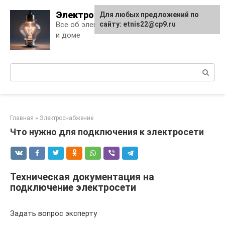
Skip
Электро Дело
Для любых предложений по
to
Все об электричестве в квартире
сайту: etnis22@cp9.ru
content
и доме
Поиск:
Главная
»
Электроснабжение
Что нужно для подключения к электросети
Техническая документация на
подключение электросети
Задать вопрос эксперту