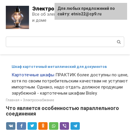
Skip
Электро Дело
Для любых предложений по
to
Все об электричестве в квартире
сайту: etnis22@cp9.ru
content
и доме
Поиск:
Шкаф картотечный металлический для документов
Картотечные шкафы
ПРАКТИК более доступны по цене,
хотя по своим потребительским качествам не уступают
импортным. Однако, надо отдать должное продукции
зарубежной - картотечным шкафам Bisley.
Главная
»
Электроснабжение
Что является особенностью параллельного
соединения