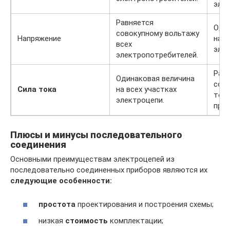
элек
Равняется
Оди
совокупному вольтажу
Напряжение
на в
всех
элек
электропотребителей.
Рав
Одинаковая величина
сов
Сила тока
на всех участках
токо
электроцепи.
приб
Плюсы и минусы последовательного
соединения
Основными преимуществам электроцепей из
последовательно соединенных приборов являются их
следующие особенности:
простота
проектирования и построения схемы;
низкая
стоимость
комплектации;