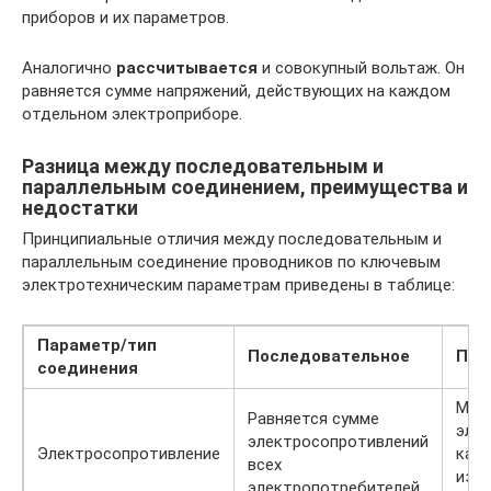
приборов и их параметров.
Аналогично
рассчитывается
и совокупный вольтаж. Он
равняется сумме напряжений, действующих на каждом
отдельном электроприборе.
Разница между последовательным и
параллельным соединением, преимущества и
недостатки
Принципиальные отличия между последовательным и
параллельным соединение проводников по ключевым
электротехническим параметрам приведены в таблице:
Параметр/тип
Последовательное
Пар
соединения
Мен
Равняется сумме
эле
электросопротивлений
Электросопротивление
каж
всех
из 
электропотребителей.