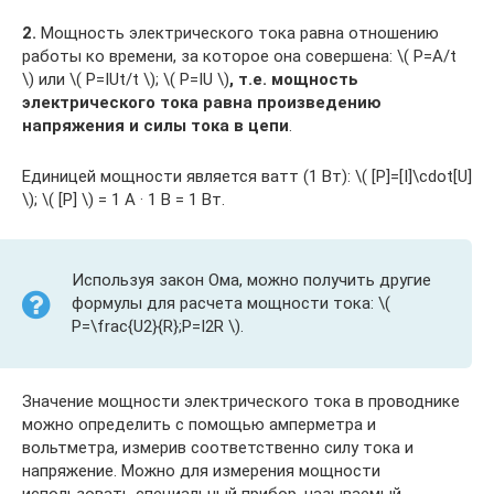
2.
Мощность электрического тока равна отношению
работы ко времени, за которое она совершена: ​\( P=A/t
\)​ или ​\( P=IUt/t \)​; ​\( P=IU \)
​, т.е. мощность
электрического тока равна произведению
напряжения и силы тока в цепи
.
Единицей мощности является ватт (1 Вт): ​\( [P]=[I]\cdot[U]
\)​; ​\( [P] \)​ = 1 А · 1 В = 1 Вт.
Используя закон Ома, можно получить другие
формулы для расчета мощности тока: ​\(
P=\frac{U2}{R};P=I2R \)​.
Значение мощности электрического тока в проводнике
можно определить с помощью амперметра и
вольтметра, измерив соответственно силу тока и
напряжение. Можно для измерения мощности