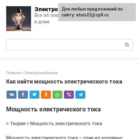
Skip
Электро Дело
Для любых предложений по
to
Все об электричестве в квартире
сайту: etnis22@cp9.ru
content
и доме
Поиск:
Главная
»
Электроснабжение
Как найти мощность электрического тока
Мощность электрического тока
> Теория > Мощность электрического тока
Мощность электрического тока – один из основных