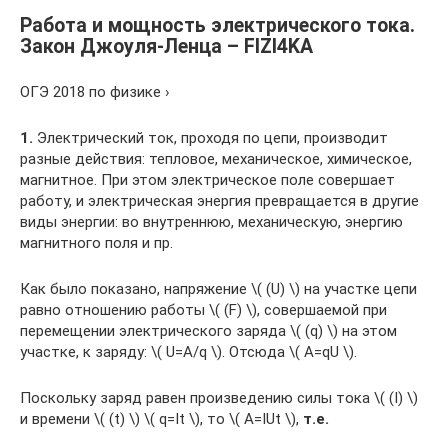
Работа и мощность электрического тока.
Закон Джоуля-Ленца – FIZI4KA
ОГЭ 2018 по физике ›
1.
Электрический ток, проходя по цепи, производит
разные действия: тепловое, механическое, химическое,
магнитное. При этом электрическое поле совершает
работу, и электрическая энергия превращается в другие
виды энергии: во внутреннюю, механическую, энергию
магнитного поля и пр.
Как было показано, напряжение ​\( (U) \)​ на участке цепи
равно отношению работы ​\( (F) \)​, совершаемой при
перемещении электрического заряда ​\( (q) \)​ на этом
участке, к заряду: ​\( U=A/q \)​. Отсюда ​\( A=qU \)​.
Поскольку заряд равен произведению силы тока ​\( (I) \)​
и времени ​\( (t) \)​ ​\( q=It \)​, то ​\( A=IUt \)​,
т.е.