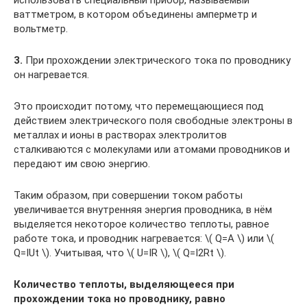
использовать специальный прибор, называемый
ваттметром, в котором объединены амперметр и
вольтметр.
3.
При прохождении электрического тока по проводнику
он нагревается.
Это происходит потому, что перемещающиеся под
действием электрического поля свободные электроны в
металлах и ионы в растворах электролитов
сталкиваются с молекулами или атомами проводников и
передают им свою энергию.
Таким образом, при совершении током работы
увеличивается внутренняя энергия проводника, в нём
выделяется некоторое количество теплоты, равное
работе тока, и проводник нагревается: ​\( Q=A \)​ или ​\(
Q=IUt \)​. Учитывая, что ​\( U=IR \)​, ​\( Q=I2Rt \)​.
Количество теплоты, выделяющееся при
прохождении тока но проводнику, равно