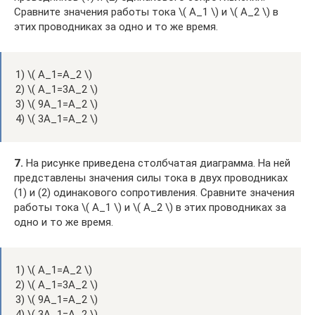
Сравните значения работы тока ​\( A_1 \)​ и ​\( A_2 \)​ в
этих проводниках за одно и то же время.
1) ​\( A_1=A_2 \)​
2) \( A_1=3A_2 \)
3) \( 9A_1=A_2 \)
4) \( 3A_1=A_2 \)
7.
На рисунке приведена столбчатая диаграмма. На ней
представлены значения силы тока в двух проводниках
(1) и (2) одинакового сопротивления. Сравните значения
работы тока \( A_1 \)​ и ​\( A_2 \) в этих проводниках за
одно и то же время.
1) ​\( A_1=A_2 \)​
2) \( A_1=3A_2 \)
3) \( 9A_1=A_2 \)
4) \( 3A_1=A_2 \)