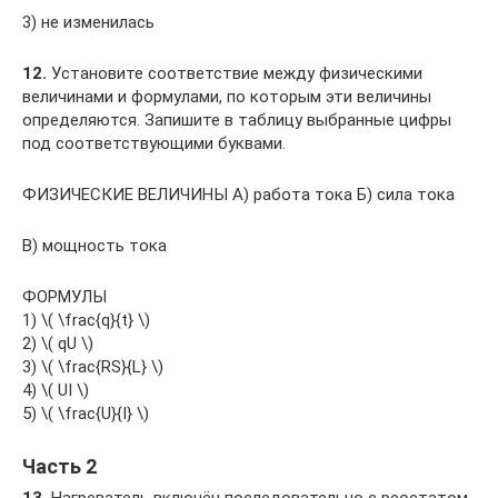
3) не изменилась
12.
Установите соответствие между физическими
величинами и формулами, по которым эти величины
определяются. Запишите в таблицу выбранные цифры
под соответствующими буквами.
ФИЗИЧЕСКИЕ ВЕЛИЧИНЫ A) работа тока Б) сила тока
B) мощность тока
ФОРМУЛЫ
1) ​\( \frac{q}{t} \)​
2) ​\( qU \)​
3) \( \frac{RS}{L} \)​
4) ​\( UI \)​
5) \( \frac{U}{I} \)​
Часть 2
13.
Нагреватель включён последовательно с реостатом