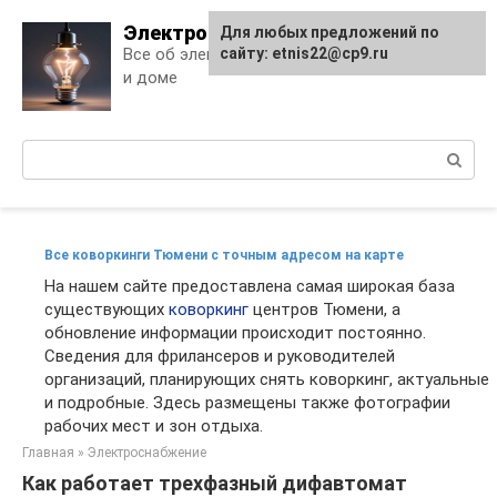
Skip
Электро Дело
Для любых предложений по
to
Все об электричестве в квартире
сайту: etnis22@cp9.ru
content
и доме
Поиск:
Все коворкинги Тюмени с точным адресом на карте
На нашем сайте предоставлена самая широкая база
существующих
коворкинг
центров Тюмени, а
обновление информации происходит постоянно.
Сведения для фрилансеров и руководителей
организаций, планирующих снять коворкинг, актуальные
и подробные. Здесь размещены также фотографии
рабочих мест и зон отдыха.
Главная
»
Электроснабжение
Как работает трехфазный дифавтомат