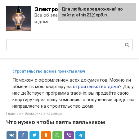
Skip
Электро Дело
Для любых предложений по
to
Все об электричестве в квартире
сайту: etnis22@cp9.ru
content
и доме
Поиск:
строительство домов проекты ключ
Поможем с оформлением всех документов. Можно ли
обменять мою квартиру на
строительство дома
? Да, у
нас действует программа trade-in: вы продаёте свою
квартиру через нашу компанию, а полученные средства
направляете на строительство дома.
Главная
»
Электрика в квартире
Что нужно чтобы паять паяльником